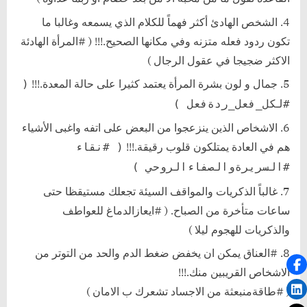
الشخص الهادئ أكثر فهماً للكلام الذي يسمعه وغالبا ما
تكون ردود فعله متزنه وفي مكانها الصحيح.!!! ( #المرأة الهادئة
الاكثر ضجيجا في عقول الرجال )
جمال و لون بشرة المرأة يعتمد كثيرا على حالة المعدة.!!!
(
#لكل_فعل_ردةفعل )
الاشخاص الذين ينزعجوا من البعض على اتفه واغبى الأشياء
هم في العادة يمتلكون قلوب رقيقة.!!!
( #نقاء
#السريرةوالصفاءالروحي )
غالباً الذكريات والمواقف السيئة تجعلك مستيقظا حتى
ساعات متأخرة من الصباح. ( #ايعازالدماغ للعواطف
والذكريات للهجوم ليلا )
#العناق يمكن ان يخفض ضغط الدم والحد من التوتر من
الاشخاص القريبين منك.!!!
( #طاقةمنبعثة من الاجساد تشعرك ب الامان )