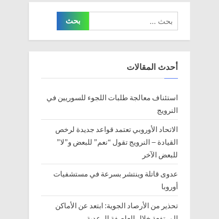
البحث
عن:
أحدث المقالات
استئناف معالجة طلبات اللجوء للسوريين في
النرويج
الاتحاد الأوروبي تعتمد قواعد جديدة لرخص
القيادة – النرويج تقول “نعم” للبعض و”لا”
للبعض الآخر
عدوى قاتلة وينتشر بسرعة في مستشفيات
أوروبا
تحذير من الأرصاد الجوية: ابتعد عن الأماكن
المرتفعة خلال العاصفة الرعدية