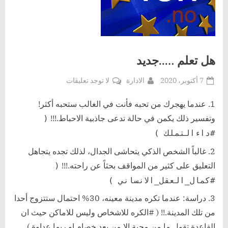
هل تعلم …..جديد
Posted
By
على
7 أكتوبر، 2020
الادارة
لا توجد تعليقات
on
هل
تعلم
عندما يهجرك من تحبه فأنت في الغالب ستحبه أكثر!
…..جديد
وتفسير ذلك يكمن في حالة تدعى جاذبية الاحباط.!!!
(
#داءالتملك )
غالباً الشخص الذكي يتحاشى الجدال، لذلك تجده يتجاهل
التعليق على كثير من المواقف بحثاً عن راحته.!!!
(
#كمال_العقل_الانساني )
دراسة: عندما تكره مدينة معينه، 30% احتمال ستتزوج أحدا
من تلك المدينة.!! ( #الكره للاشخاص وليس للاماكن حيث ان
القاعدة تقول ما من محبة الا من بعد خصام او ربما عداوة )