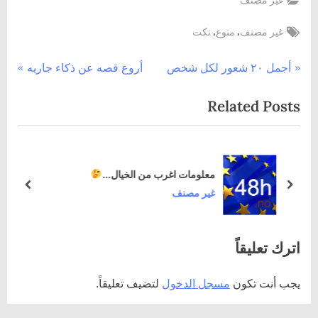
غير مصنف
Tags:
,
,
غير مصنف
منوع
نكت
تصفّح
N
P
أجمل ٢٠ شعور لكل شخص
أروع قصه عن ذكاء جاريه
e
r
المقالات
Related Posts
x
e
t
v
P
i
o
o
معلومات اغرب من الخيال…
s
u
prev
next
غير مصنف
t
s
:
P
اترك تعليقاً
o
s
يجب أنت تكون
مسجل الدخول
لتضيف تعليقاً.
t
: