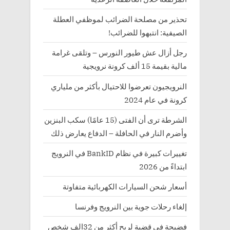
تحذير من مصلحة الضرائب لموظفي العطلة
الصيفية: انتبهوا للضرائب!
رجل أزال عش طيور النورس – وتلقى غرامة
مالية بقيمة 15 ألف كرونة نرويجية
النرويجيون تعرضوا للاحتيال بأكثر من ملياري
كرونة في عام 2024
الشرطة ترى أن الفتى (15 عامًا) سكب البنزين
وأضرم النار في الحافلة – الدفاع يعارض ذلك
تغييرات كبيرة في نظام BankID في النرويج
ابتداءً من 2026
أسعار شحن السيارات الكهربائية متفاوتة
إلغاء رحلات جوية بين النرويج وفرنسا
فضيحة في قضية لربح أكثر من 32الف شخص