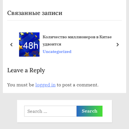
ы
е
Связанные записи
д
д
у
у
щ
ю
Количество миллионеров в Китае
а
щ
удвоится
я
а
пред
дале
Uncategorized
з
я
а
з
Leave a Reply
п
а
и
п
You must be
logged in
to post a comment.
с
и
ь
с
:
ь
Search
:
for: