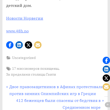
Пренс
детский дом.
Новости Норвегии
www.48h.no
Uncategorized
Tags:
,
17 миссионеров похищены
За пределами столицы Гаити
Post
П
Двое правозащитников в Афинах протестовали
р
против зимних Олимпийских игр в Греции
navigation
е
С
412 беженцев были спасены от бедствия в
д
л
Средиземном море