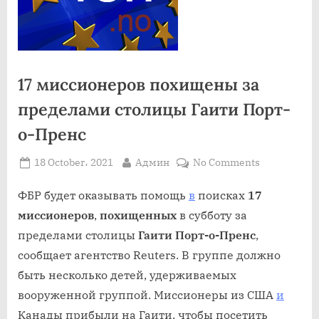
17 миссионеров похищены за
пределами столицы Гаити Порт-
о-Пренс
Posted
By
on
18 October، 2021
Админ
No Comments
on
17
миссионер
ФБР будет оказывать помощь
в
поисках
17
похищены
миссионеров
,
похищенных
в субботу за
за
пределами столицы
Гаити Порт-о-Пренс
,
пределами
сообщает агентство Reuters. В группе должно
столицы
быть несколько детей, удерживаемых
Гаити
Порт-
вооруженной группой. Миссионеры из США
и
о-
Канады прибыли на Гаити, чтобы посетить