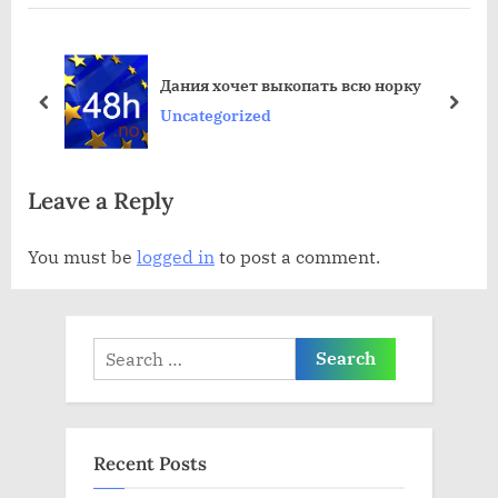
у
у
ю
щ
щ
а
Дания хочет выкопать всю норку
а
я
пред
дале
Uncategorized
я
з
з
а
Leave a Reply
а
п
п
и
You must be
logged in
to post a comment.
и
с
с
ь
ь
:
Search
:
for:
Recent Posts