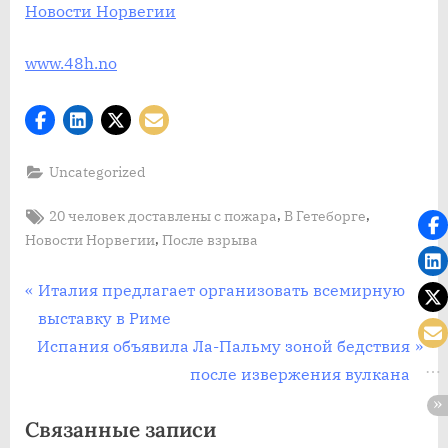
Новости Норвегии
www.48h.no
Uncategorized
Tags:
,
,
20 человек доставлены с пожара
В Гетеборге
,
Новости Норвегии
После взрыва
Post
П
Италия предлагает организовать всемирную
р
выставку в Риме
navigation
С
е
Испания объявила Ла-Пальму зоной бедствия
л
д
после извержения вулкана
е
ы
Связанные записи
д
д