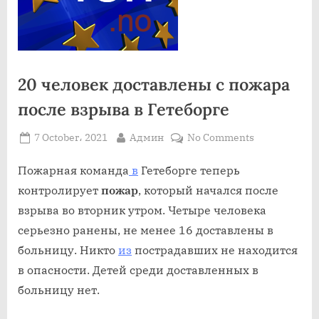
20 человек доставлены с пожара
после взрыва в Гетеборге
Posted
By
on
7 October، 2021
Админ
No Comments
on
20
человек
Пожарная команда
в
Гетеборге теперь
доставлены
контролирует
пожар
, который начался после
с
взрыва во вторник утром. Четыре человека
пожара
серьезно ранены, не менее 16 доставлены в
после
больницу. Никто
из
пострадавших не находится
взрыва
в
в опасности. Детей среди доставленных в
Гетеборге
больницу нет.