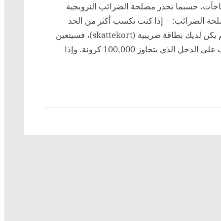
للضرائب!
جآت، حسبما تحذر مصلحة الضرائب النرويجية
م في مصلحة الضرائب: – إذا كنت تكسب أكثر من الحد
المعفى من الضريبة (frikortgrensen) ولم يكن لديك بطاقة ضريبية (skattekort)، فسيتعين
على صاحب العمل خصم 50% من الضرائب على الدخل الذي يتجاوز 100,000 كرونة. وإذا