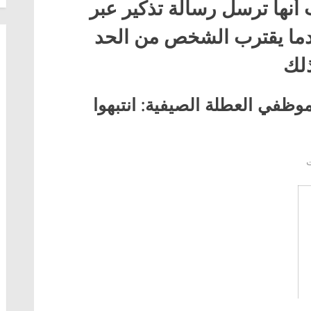
نها ترسل رسالة تذكير عبر
ل النصية (SMS) عندما يقترب الشخص من الحد
ذلك
ظفي العطلة الصيفية: انتبهوا
على
ت
تحذير
من
مصلحة
الضرائب
لموظفي
العطلة
الصيفية:
انتبهوا