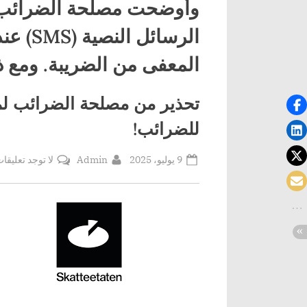
وأوضحت مصلحة الضرائب أ
الرسائ
المعفى من الضريبة. ومع 
تحذير من مصلحة الضرائب لمو
للضرائب!
By
Posted
9 يوليو، 2025
Admin
لا توجد تعليقا
on