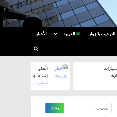
Toggle
To
الترحيب بالزوار
العربية
الأخبار
sub-
العربية
menu
Toggle
Русский
search
form
الحكومة ستدفع ما يصل
إلى عشرة مليارات لتجنب
prev
زيادة إيجار شبكات
اسعار الكهرباء في النرويج
الكهرباء
البحث
عن: