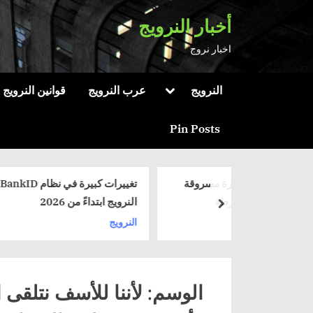
Ski
أخبار النرويج
t
اخبار نروج
conten
Toggle
النرويج
عرب النرويج
قوانين النرويج
sub-
menu
Pin Posts
 سيارة مسروقة
تغييرات كبيرة في نظام BankID في
رة شرطة
النرويج ابتداءً من 2026
next
النرويج
الوسم:
لأننا للأسف نتلقى