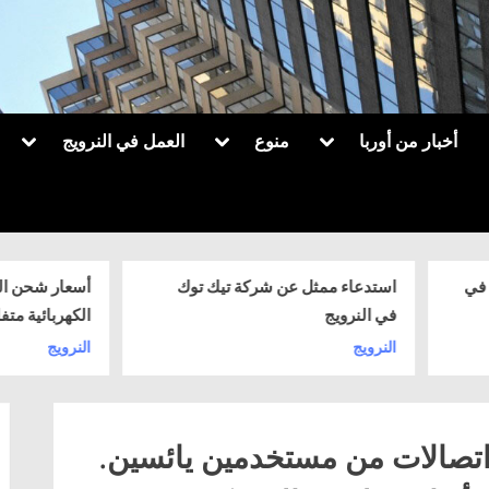
ggle
Toggle
Toggle
أخبار من أوربا
منوع
العمل في النرويج
sub-
sub-
sub-
menu
menu
menu
استدعاء ممثل عن شركة تيك توك
أسعار شحن السيارات
Toggle
sub-
في النرويج
الكهربائية متفاوتة
menu
النرويج
النرويج
 اتصالات من مستخدمين يائسين.