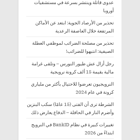
عدوى قاتلة وينتشر بسرعة في مستشفيات
أوروبا
تحذير من الأرصاد الجوية: ابتعد عن الأماكن
المرتفعة خلال العاصفة الرعدية
تحذير من مصلحة الضرائب لموظفي العطلة
الصيفية: انتبهوا للضرائب!
رجل أزال عش طيور النورس – وتلقى غرامة
مالية بقيمة 15 ألف كرونة نرويجية
النرويجيون تعرضوا للاحتيال بأكثر من ملياري
كرونة في عام 2024
الشرطة ترى أن الفتى (15 عامًا) سكب البنزين
وأضرم النار في الحافلة – الدفاع يعارض ذلك
تغييرات كبيرة في نظام BankID في النرويج
ابتداءً من 2026