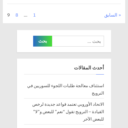
السفر
لمسافات
طويلة”
تعدد
السابق
1
…
8
9
صفحات
المقالات
البحث
عن:
أحدث المقالات
استئناف معالجة طلبات اللجوء للسوريين في
النرويج
الاتحاد الأوروبي تعتمد قواعد جديدة لرخص
القيادة – النرويج تقول “نعم” للبعض و”لا”
للبعض الآخر