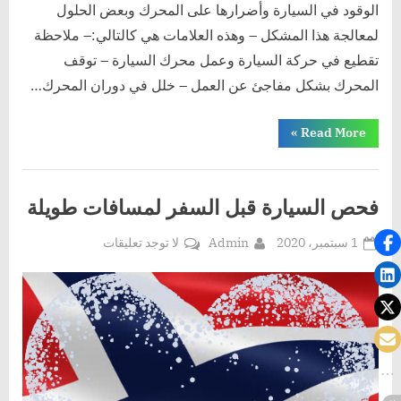
الوقود في السيارة وأضرارها على المحرك وبعض الحلول
لمعالجة هذا المشكل – وهذه العلامات هي كالتالي:– ملاحظة
تقطيع في حركة السيارة وعمل محرك السيارة – توقف
المحرك بشكل مفاجئ عن العمل – خلل في دوران المحرك…
“علامات
»
Read More
وجود
ماء
مختلط
مع
الوقود
فحص السيارة قبل السفر لمسافات طويلة
في
خزان
السيارة”
Posted
By
على
1 سبتمبر، 2020
Admin
لا توجد تعليقات
on
فحص
السيارة
قبل
السفر
لمسافات
طويلة