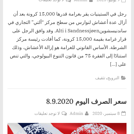
on
رجل
أزال
رجل في الستينيات يقر بغرامة قدرها 15,000 كرونة بعد أن
عش
أزال عدة أعشاش لنوارس من سطح مركز “ألتي” التجاري في
طيور
ساندنيسشوينAlti i Sandnessjøen. وقد وافق الرجل على
النورس
قرار غرامة بقيمة 15,000 كرونة، كما أفادت رئيسة مركز
–
الشرطة. الأساس القانوني للغرامة هو إزالة الأعشاش، وذلك
وتلقى
غرامة
استنادًا إلى الفقرة 75 من قانون التنوع البيولوجي، والتي تنص
مالية
على […]
بقيمة
15
,
النرويج
تثقيف
ألف
كرونة
نرويجية
سعر الصرف اليوم 8.9.2020
Posted
By
على
8 سبتمبر، 2020
Admin
لا توجد تعليقات
on
سعر
الصرف
اليوم