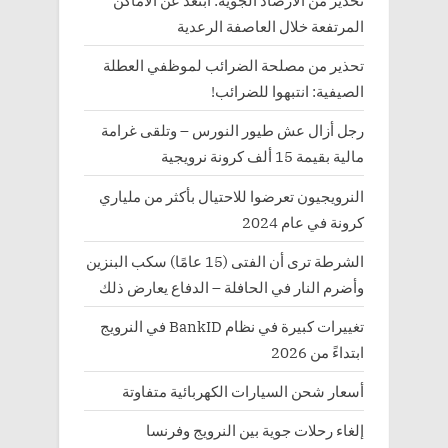
تحذير من الأرصاد الجوية: ابتعد عن الأماكن
المرتفعة خلال العاصفة الرعدية
تحذير من مصلحة الضرائب لموظفي العطلة
الصيفية: انتبهوا للضرائب!
رجل أزال عش طيور النورس – وتلقى غرامة
مالية بقيمة 15 ألف كرونة نرويجية
النرويجيون تعرضوا للاحتيال بأكثر من ملياري
كرونة في عام 2024
الشرطة ترى أن الفتى (15 عامًا) سكب البنزين
وأضرم النار في الحافلة – الدفاع يعارض ذلك
تغييرات كبيرة في نظام BankID في النرويج
ابتداءً من 2026
أسعار شحن السيارات الكهربائية متفاوتة
إلغاء رحلات جوية بين النرويج وفرنسا