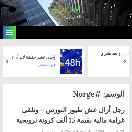
Ski
أخبار النرويج
t
اخبار نروج
conten
ر و
إحدى عشر حقيقة لابد أن تعرفها
rev
next
غير مصنف
الوسم:
#Norge
رجل أزال عش طيور النورس – وتلقى
غرامة مالية بقيمة 15 ألف كرونة نرويجية
Posted
By
على
9 يوليو، 2025
Admin
لا توجد تعليقات