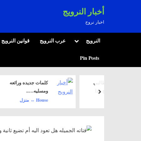
Ski
أخبار النرويج
t
اخبار نروج
conten
Toggle
النرويج
عرب النرويج
قوانين النرويج
sub-
menu
Pin Posts
اجئين و طالبي
كلمات جديده ورائعه
 النرويج هذا
ومسليه…..
next
House ↔️ منزل