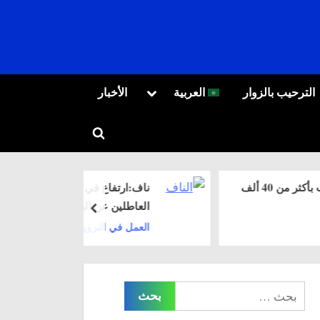
Toggle
T
الترحيب بالزوار
العربية
الأخبار
sub-
العربية
menu
Toggle
Русский
search
form
زيادة رواتب النواب بأكثر من 40 ألف
ناف:ارتفاع في أعداد
العاطلين عن العمل في
prev
مايو
العمل في النرويج
البحث
عن: