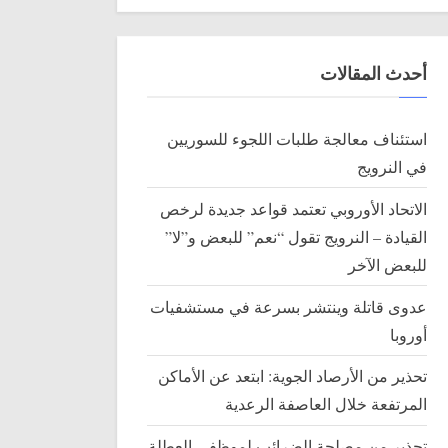
أحدث المقالات
استئناف معالجة طلبات اللجوء للسوريين
في النرويج
الاتحاد الأوروبي تعتمد قواعد جديدة لرخص
القيادة – النرويج تقول “نعم” للبعض و”لا”
للبعض الآخر
عدوى قاتلة وينتشر بسرعة في مستشفيات
أوروبا
تحذير من الأرصاد الجوية: ابتعد عن الأماكن
المرتفعة خلال العاصفة الرعدية
تحذير من مصلحة الضرائب لموظفي العطلة