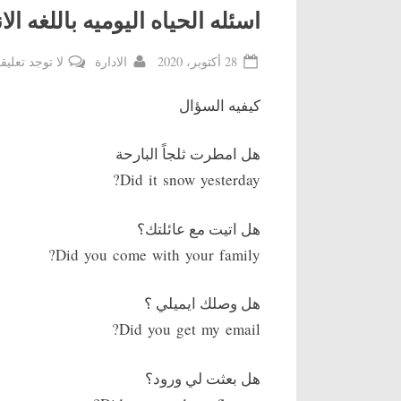
اسئله الحياه اليوميه باللغه الا
By
Posted
28 أكتوبر، 2020
الادارة
لا توجد تعليق
on
كيفيه السؤال
هل امطرت ثلجاً البارحة
Did it snow yesterday?
هل اتيت مع عائلتك؟
Did you come with your family?
هل وصلك ايميلي ؟
Did you get my email?
هل بعثت لي ورود؟