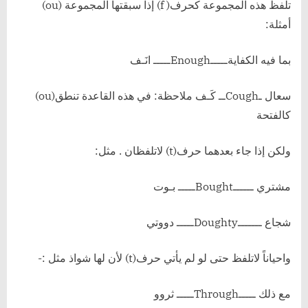
تلفظ هذه المجموعة كحرف( f) إذا سبقتها المجموعة (ou)
أمثلة:
بما فيه الكفايةـــــEnoughـــــ انَـف
سعال ـCoughــ كَـف ملاحظة: في هذه القاعدة تنطق(ou)
كالفتحة
ولكن إذا جاء بعدهما حرف(t) لاتلفظان . مثل:
مشتري ــــــBoughtـــــ بـوت
شجاع ـــــــDoughtyـــــ دووتي
واحياناً لاتلفظ حتى لو لم يأتي حرف(t) لأن لها شواذ مثل :-
مع ذلك ـــــThroughـــــ ثروو