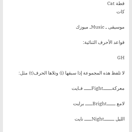
قطة Cat
كات
موسيقى ـ Musicـ ميوزك
قواعد الأحرف الثنائية:
GH
لا تلفظ هذه المجموعة إذا سبقها (i) وتلاها الحرف(t) مثل:
معركةــــــFightـــــ فـايت
لامع ــــــBrightـــــ برايت
الليل ـــــــNightـــــ نايت