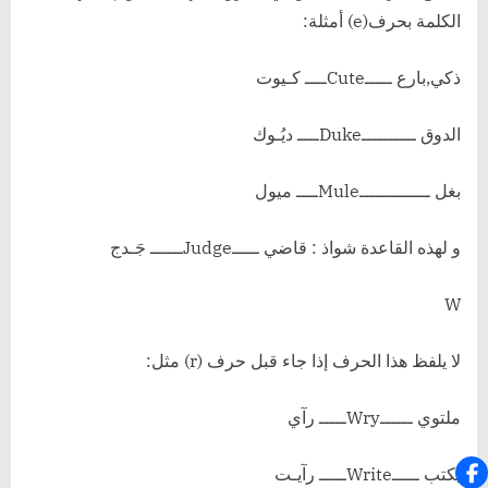
الكلمة بحرف(e) أمثلة:
ذكي,بارع ـــــCuteــــ كـيوت
الدوق ــــــــــDukeــــ ديُـوك
بغل ـــــــــــــMuleــــ ميول
و لهذه القاعدة شواذ : قاضي ـــــJudgeــــــ جَـدج
W
لا يلفظ هذا الحرف إذا جاء قبل حرف (r) مثل:
ملتوي ــــــWryـــــ رآي
يكتب ـــــWriteـــــ رآيـت