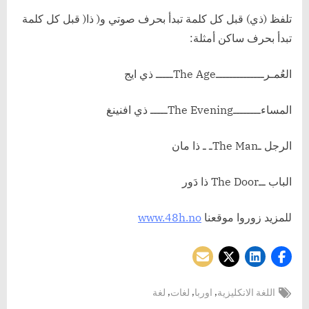
تلفظ (ذي) قبل كل كلمة تبدأ بحرف صوتي و( ذا( قبل كل كلمة
تبدأ بحرف ساكن أمثلة:
العُمـرــــــــــــــThe Ageـــــ ذي ايج
المساءــــــــThe Eveningـــــ ذي افنينغ
الرجل ـThe Manـ ـ ذا مان
الباب ــThe Door ذا دَور
للمزيد زوروا موقعنا
www.48h.no
Tags:
,
,
,
اللغة الانكليزية
اوربا
لغات
لغة