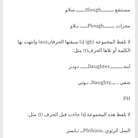
مستنقع ــــــــSloughــــــ سلاو
محراث ـــــــPloughـــــ بـلاو
لا تلفظ المجموعة (gh) إذا سبقتها الحرفان(au) وانتهت بها
الكلمة أو تلاها الحرف(t) مثل:
ابنةـــــــــDaughterـــــ دوتـر
شقي ـ ـــNaughtyـ نـوتي
PH
لا تلفظ هذه المجموعة إذا جاءت قبل الحرف (t) مثل:
السل الرئوي ـPhthisisــ ثـايسز