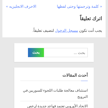
تصفّح
N
P
كلمة وترجمتها وحتى لفظها
الاحرف الانجليزيه
e
r
المقالات
اترك تعليقاً
x
e
t
v
يجب أنت تكون
مسجل الدخول
لتضيف تعليقاً.
P
i
o
o
s
u
البحث
t
s
عن:
:
P
o
s
أحدث المقالات
t
:
استئناف معالجة طلبات اللجوء للسوريين في
النرويج
الاتحاد الأوروبي تعتمد قواعد جديدة لرخص