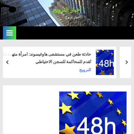
Ski
أخبار النرويج
t
اخبار نروج
conten
حادثة طعن في مستشفى هاوغيسوند: امرأة متهمة بالقتل
تُقدم للمحاكمة للسجن الاحتياطي
rev
next
النرويج