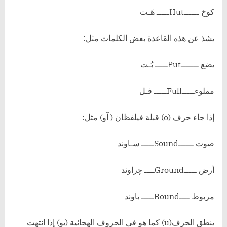
كوخ ــــــHutـــــ هَـت
يشذ عن هذه القاعدة بعض الكلمات مثل:
يضع ـــــــPutـــــ بُـت
مملوءـــــFullـــــ فـل
إذا جاء حرف (o) قبلة فيلفظان ( آو) مثل:
صوت ــــــSoundـــــ سـاوند
أرض ـــــGroundــــ ﭼراوند
مربوط ــــBoundـــــ باوند
ينطق الحرف(u) كما هو في الحروف الهجائية (يو) إذا انتهت