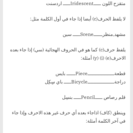
متقزح اللون ـــــIridescentـــــ اردسنت
لا يلفظ الحرف(c) أيضا إذا جاء في أول الكلمة مثل:
مشهد,منظرــــــSceneـــــ سين
يلفظ حرف(c) كما هو في الحروف الهجائية (سي) إذا جاء بعده
الاحرف(e) (i) (y) أمثلة:
قطعةــــــــــــــــــPieceــــــ بايس
دراجةــــــــــــــــــBicycleـــــ باي سِِكِل
قلم رصاص ـــــPencilـــــ بنسِل
وينطق (كاف) اذاجاء بعده أي حرف غير هذه الاحرف وإذا جاء
في آخر الكلمة أمثلة: