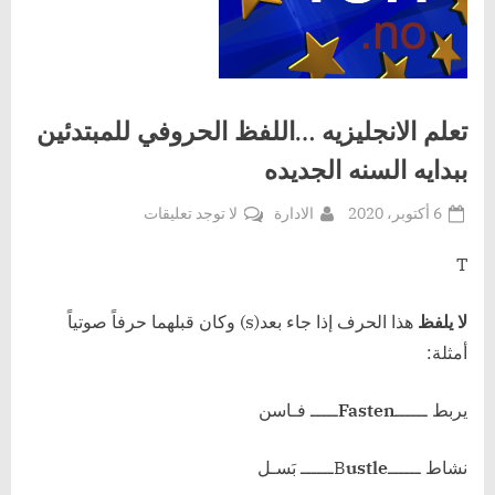
تعلم الانجليزيه …اللفظ الحروفي للمبتدئين
ببدايه السنه الجديده
Posted
By
على
6 أكتوبر، 2020
الادارة
لا توجد تعليقات
on
تعلم
الانجليزيه
T
…
اللفظ
لا يلفظ
هذا الحرف إذا جاء بعد(s) وكان قبلهما حرفاً صوتياً
الحروفي
أمثلة:
للمبتدئين
ببدايه
يربط ــــــ
Fasten
ـــــ فـاسن
السنه
الجديده
نشاط ــــــB
ustle
ــــــ بَسـل