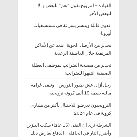
القيادة – النرويج تقول “نعم” للبعض و”لا”
للبعض الآخر
عدوى قاتلة وينتشر بسرعة في مستشفيات
أوروبا
تحذير من الأرصاد الجوية: ابتعد عن الأماكن
المرتفعة خلال العاصفة الرعدية
تحذير من مصلحة الضرائب لموظفي العطلة
الصيفية: انتبهوا للضرائب!
رجل أزال عش طيور النورس – وتلقى غرامة
مالية بقيمة 15 ألف كرونة نرويجية
النرويجيون تعرضوا للاحتيال بأكثر من ملياري
كرونة في عام 2024
الشرطة ترى أن الفتى (15 عامًا) سكب البنزين
وأضرم النار في الحافلة – الدفاع يعارض ذلك