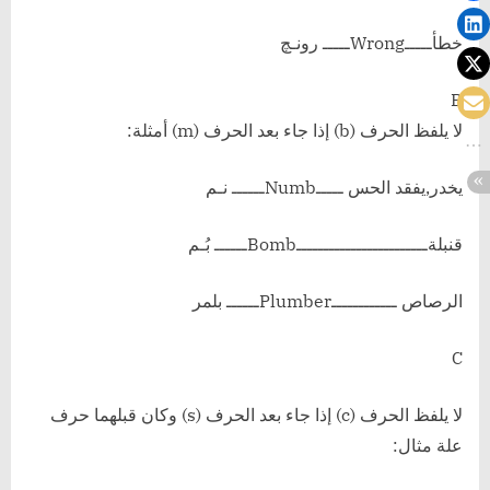
خطأـــــWrongـــــ رونـﭻ
B
لا يلفظ الحرف (b) إذا جاء بعد الحرف (m) أمثلة:
يخدر,يفقد الحس ـــــNumbــــــ نـم
قنبلةــــــــــــــــــــــــBombــــــ بُـم
الرصاص ــــــــــــPlumberــــــ بلمر
C
لا يلفظ الحرف (c) إذا جاء بعد الحرف (s) وكان قبلهما حرف
علة مثال: