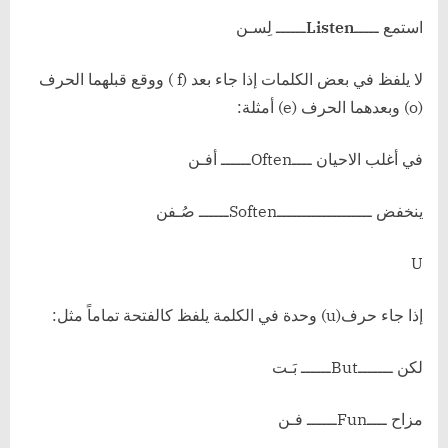
استمع ـــــ
Listen
ــــــ لِسـن
لا يلفظ في بعض الكلمات إذا جاء بعد (f ) ووقع قبلهما الحرف
(o) وبعدهما الحرف (e) أمثلة:
في أغلب الاحيان ــــOftenــــــ أفـن
ينخفض ـــــــــــــــــــSoftenــــــ صُـفن
U
إذا جاء حرف(u) وحدة في الكلمة يلفظ كالفتحة تماماً مثل:
لكن ـــــــButــــــ بَـت
مزاح ــــFunــــــ فـن