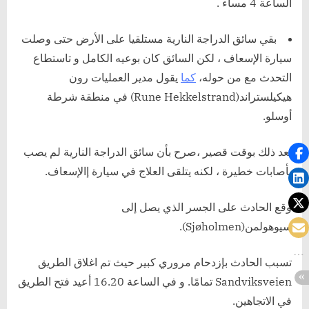
الساعة 4 مساء .
بقي سائق الدراجة النارية مستلقيا على الأرض حتى وصلت
سيارة الإسعاف ، لكن السائق كان بوعيه الكامل و تاستطاع
التحدث مع من حوله،
كما
يقول مدير العمليات رون
هيكيلستراند(Rune Hekkelstrand) في منطقة شرطة
أوسلو.
بعد ذلك بوقت قصير ،صرح بأن سائق الدراجة النارية لم يصب
بأصابات خطيرة ، لكنه يتلقى العلاج في سيارة إالإسعاف.
وقع الحادث على الجسر الذي يصل إلى
سيوهولمن(Sjøholmen).
تسبب الحادث بإزدحام مروري كبير حيث تم اغلاق الطريق
Sandviksveien تمامًا. و في الساعة 16.20 أعيد فتح الطريق
في الاتجاهين.