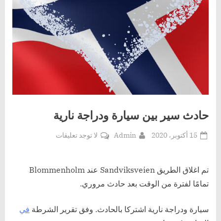
حادث سير بين سيارة ودراجة نارية
Posted
By
على
15 أكتوبر، 2020
Admin
لا توجد تعليقات
on
حادث
سير
بين
تم اغلاق الطريق Sandviksveien عند Blommenholm
سيارة
تمامًا لفترة من الوقت بعد حادث مروري.
ودراجة
نارية
سيارة ودراجة نارية اشتركا بالحادث. وفق تقرير الشرطة
في