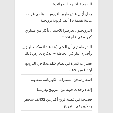
الصيفية: انتبهوا للضرائب!
رجل أزال عش طيور النورس – وتلقى غرامة
مالية بقيمة 15 ألف كرونة نرويجية
النرويجيون تعرضوا للاحتيال بأكثر من ملياري
كرونة في عام 2024
الشرطة ترى أن الفتى (15 عامًا) سكب البنزين
وأضرم النار في الحافلة – الدفاع يعارض ذلك
تغييرات كبيرة في نظام BankID في النرويج
ابتداءً من 2026
أسعار شحن السيارات الكهربائية متفاوتة
إلغاء رحلات جوية بين النرويج وفرنسا
فضيحة في قضية لربح أكثر من 32الف شخص
بملايين في النرويج