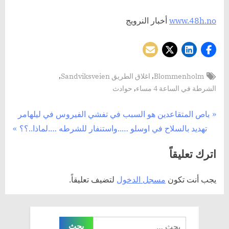
www.48h.no
أخبار النرويج
Tags:
,
,
Blommenholm
اغلاق الطريق Sandviksveien
,
الشرطة في الساعة 4 مساء
حوادث
تصفّح
P
باص المتقاعدين هو السبب في تفشي الفيروس في ليلهامر
N
r
تهديد بالسلاح في اوسلو …..واستنفار للشرطه ….لماذا..؟؟
المقالات
e
e
اترك تعليقاً
x
v
t
i
يجب أنت تكون
مسجل الدخول
لتضيف تعليقاً.
P
o
o
u
s
s
البحث
t
P