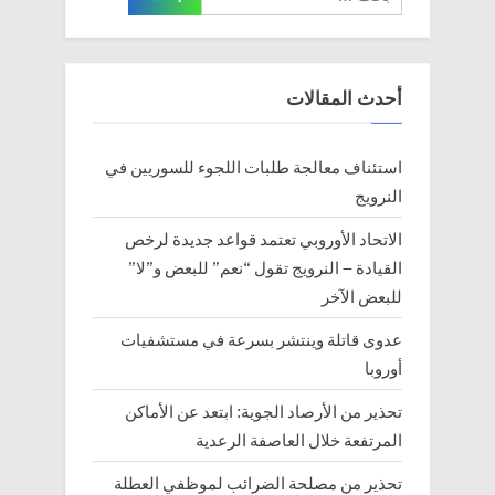
عن:
:
o
s
t
أحدث المقالات
:
استئناف معالجة طلبات اللجوء للسوريين في
النرويج
الاتحاد الأوروبي تعتمد قواعد جديدة لرخص
القيادة – النرويج تقول “نعم” للبعض و”لا”
للبعض الآخر
عدوى قاتلة وينتشر بسرعة في مستشفيات
أوروبا
تحذير من الأرصاد الجوية: ابتعد عن الأماكن
المرتفعة خلال العاصفة الرعدية
تحذير من مصلحة الضرائب لموظفي العطلة