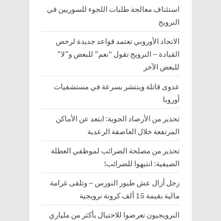
استئناف معالجة طلبات اللجوء للسوريين في
النرويج
الاتحاد الأوروبي تعتمد قواعد جديدة لرخص
القيادة – النرويج تقول “نعم” للبعض و”لا”
للبعض الآخر
عدوى قاتلة وينتشر بسرعة في مستشفيات
أوروبا
تحذير من الأرصاد الجوية: ابتعد عن الأماكن
المرتفعة خلال العاصفة الرعدية
تحذير من مصلحة الضرائب لموظفي العطلة
الصيفية: انتبهوا للضرائب!
رجل أزال عش طيور النورس – وتلقى غرامة
مالية بقيمة 15 ألف كرونة نرويجية
النرويجيون تعرضوا للاحتيال بأكثر من ملياري