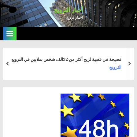
Ski
أخبار النرويج
t
اخبار نروج
conten
فضيحة في قضية لربح أكثر من 32الف شخص بملايين في النرويج
rev
next
النرويج