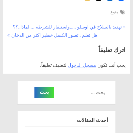
Tags:
منوع
تصفّح
P
تهديد بالسلاح في اوسلو …..واستنفار للشرطه ….لماذا..؟؟
N
r
هل تعلم ..تصور الكسل خطير اكثر من الدخان
المقالات
e
e
اترك تعليقاً
x
v
t
i
يجب أنت تكون
مسجل الدخول
لتضيف تعليقاً.
P
o
o
u
s
s
البحث
t
P
عن:
:
o
s
t
أحدث المقالات
: