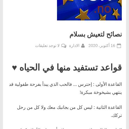
نصائح لتعيش بسلام
Posted
By
على
16 أكتوبر، 2020
الادارة
لا توجد تعليقات
on
نصائح
لتعيش
قواعد تستفيد منها في الحياه ♥
بسلام
القاعدة الأولى : إحترس … فالحب الذي يبدأ بفرحة طفولية قد
ينتهي بشيخوخة مبكرة!
القاعدة الثانية : ليس كل من بجانبك معك ولا كل من رحل
تركك.