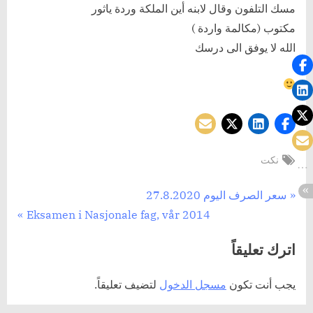
مسك التلفون وقال لابنه أين الملكة وردة ياثور
مكتوب (مكالمة واردة )
الله لا يوفق الى درسك
Tags:
نكت
تصفّح
P
سعر الصرف اليوم 27.8.2020
N
r
Eksamen i Nasjonale fag, vår 2014
المقالات
e
e
اترك تعليقاً
x
v
t
i
يجب أنت تكون
مسجل الدخول
لتضيف تعليقاً.
P
o
o
u