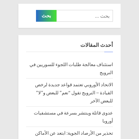
s
s
البحث
t
P
عن:
:
o
s
t
أحدث المقالات
:
استئناف معالجة طلبات اللجوء للسوريين في
النرويج
الاتحاد الأوروبي تعتمد قواعد جديدة لرخص
القيادة – النرويج تقول “نعم” للبعض و”لا”
للبعض الآخر
عدوى قاتلة وينتشر بسرعة في مستشفيات
أوروبا
تحذير من الأرصاد الجوية: ابتعد عن الأماكن