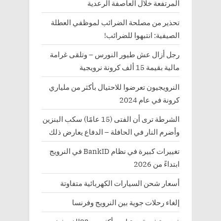
المرتفعة خلال العاصفة الرعدية
تحذير من مصلحة الضرائب لموظفي العطلة
الصيفية: انتبهوا للضرائب!
رجل أزال عش طيور النورس – وتلقى غرامة
مالية بقيمة 15 ألف كرونة نرويجية
النرويجيون تعرضوا للاحتيال بأكثر من ملياري
كرونة في عام 2024
الشرطة ترى أن الفتى (15 عامًا) سكب البنزين
وأضرم النار في الحافلة – الدفاع يعارض ذلك
تغييرات كبيرة في نظام BankID في النرويج
ابتداءً من 2026
أسعار شحن السيارات الكهربائية متفاوتة
إلغاء رحلات جوية بين النرويج وفرنسا