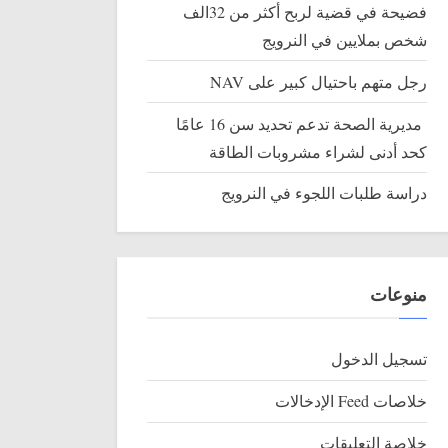
فضيحة في قضية لربح أكثر من 32الف
شخص بملايين في النرويج
رجل متهم باحتيال كبير على NAV
مديرية الصحة تدعم تحديد سن 16 عامًا
كحد أدنى لشراء مشروبات الطاقة
دراسة طلبات اللجوء في النرويج
منوعات
الحكومة النرويجية تدرس إ
يش في تروندهايم من الضرائب
جديدة في التكنولوجيا
تسجيل الدخول
النرويج
خلاصات Feed الإدخالات
خلاصة التعليقات