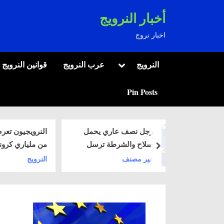
Ski
أخبار النرويج
t
اخبار نروج
conten
Toggle
النرويج
عرب النرويج
قوانين النرويج
sub-
menu
Pin Posts
ل نصف عاري يحمل
النرويجيون تعرضوا للاحتيال بأكثر
اح والشرطة ترسل
من ملياري كرونة في عام 2024
next
ة دوريات مسلحة الى
ر مصنف
النرويج
كان في (Raufoss)