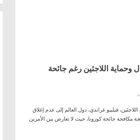
ل وحماية اللاجئين رغم جائحة
على
ت
الأمم_المتحدة
لاجئين، فيليبو غراندي، دول العالم إلى عدم إغلاق
تطالب
باستقبال
جة مكافحة جائحة كورونا، حيث لا تعارض بين الأمرين
وحماية
اللاجئين