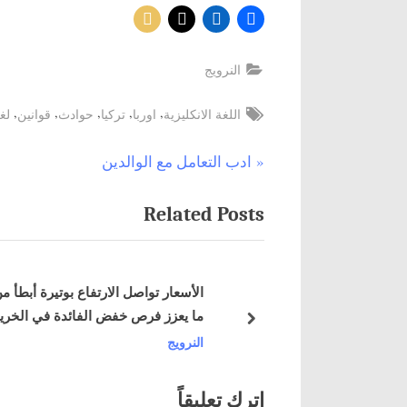
النرويج
Tags:
,
,
,
,
,
اللغة الانكليزية
اوربا
تركيا
حوادث
قوانين
لغ
P
ادب التعامل مع الوالدين
تصفّح
r
المقالات
Related Posts
e
v
i
الأسعار تواصل الارتفاع بوتيرة أبطأ من الم
o
ية” في المطبخ
ما يعزز فرص خفض الفائدة في الخريف
u
next
النرويج
s
P
o
اترك تعليقاً