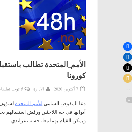
الأمم_المتحدة تطالب باستقبا
كورونا
By
Posted
7 أكتوبر، 2020
الادارة
لا توجد تعليقا
on
دعا المفوض السامي
للأمم المتحدة
لشؤون ال
أبوابها في جه اللاجئين ورفض استقبالهم بح
ويمكن القيام بهما معا، حسب غراندي.