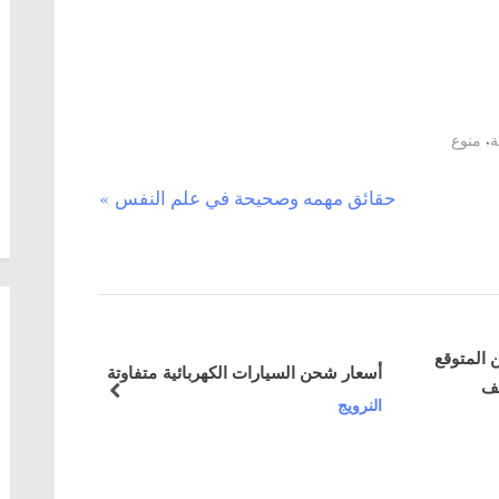
,
ة
منوع
N
حقائق مهمه وصحيحة في علم النفس
e
x
t
P
توقع
o
أسعار شحن السيارات الكهربائية متفاوتة
حملة تفت
s
prev
النرويج
النرويج
t
: