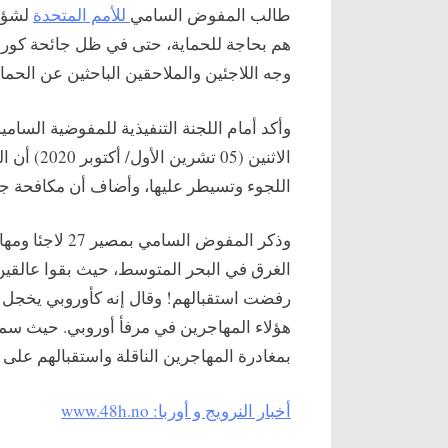
طالب المفوض السامي
للأمم المتحدة
لشؤون
هم بحاجة للحماية، حتى في ظل جائحة كورون
وجه اللاجئين والملاحقين الباحثين عن الحماي
وأكد أمام اللجنة التنفيذية للمفوضية السام
الاثنين (5
اللجوء وتسيطر عليها، وأضاف أن مكافحة جائح
وذكر المفوض الس
الغرق في البحر المتوسط، حيث بقوا عالقين ع
رفضت استقبالهم! وقال إنه كأوروبي يخجل م
هؤلاء المهاجرين في مرفأ أوروبي. حيث سم
بمغادرة المهاجرين الناقلة واستقبالهم على
أخبار النرويج و أوربا: www.48h.no