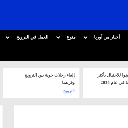
oggle
Toggle
Toggle
أخبار من أوربا
منوع
العمل في النرويج
sub-
sub-
sub-
menu
menu
menu
إلغاء رحلات جوية بين النرويج
نقص في” ط
Toggle
sub-
وفرنسا
إيطارات ال
menu
النرويج
النرويج