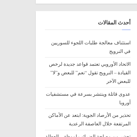
أحدث المقالات
استئناف معالجة طلبات اللجوء للسوريين
في النرويج
الاتحاد الأوروبي تعتمد قواعد جديدة لرخص
القيادة – النرويج تقول “نعم” للبعض و”لا”
للبعض الآخر
عدوى قاتلة وينتشر بسرعة في مستشفيات
أوروبا
تحذير من الأرصاد الجوية: ابتعد عن الأماكن
المرتفعة خلال العاصفة الرعدية
تحذير من مصلحة الضرائب لموظفي العطلة