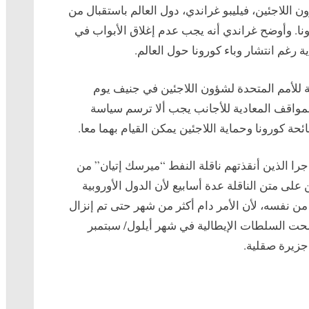
رغم
 اللاجئين، فيليبو غراندي، دول العالم باستقبال من
جائحة
ا. وأوضح غراندي أنه يجب عدم إغلاق الأبواب في
كورونا
ة رغم انتشار وباء كورونا حول العالم.
ية للأمم المتحدة لشؤون اللاجئين في جنيف يوم
0 تشرين الأول/ أكتوبر 2020) أن المواقف المعادية للأجانب يجب ألا ترسم سياسة
ة كورونا وحماية اللاجئين يمكن القيام بهما معا.
امي بمصير 27 لاجئا ومهاجرا الذين أنقذتهم ناقلة النفط “ميرسك إتيان” من
لى متن الناقلة عدة أسابيع لأن الدول الأوروبية
ن نفسه، لأن الأمر دام أكثر من شهر حتى تم إنزال
حت السلطات الإيطالية في شهر أيلول/ سبتمبر
 جزيرة صقلية.