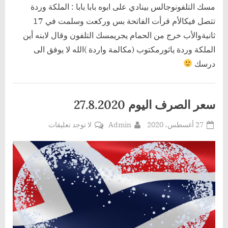
مسك التلفونوجالس بينادي على ابوه بابا بابا : الملكة وردة
تتصل فيكالأم قرأت الفاتحة بس وركعت وسلمت في 17
ثانيةوالأب خرج من الحمام يجريمسك التلفون وقال لابنه أين
الملكة وردة ياثورمكتوب (مكالمة واردة )الله لا يوفق الى
درسك
سعر الصرف اليوم 27.8.2020
Posted
By
على
27 أغسطس، 2020
Admin
لا توجد تعليقات
on
سعر
الصرف
اليوم
27.8.2020