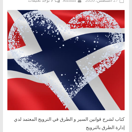
Posted
By
على
27 أغسطس، 2020
Admin
لا توجد تعليقات
on
كتاب
لتعلم
القيادة
المعتمد
في
النرويج
كتاب لشرح قوانين السير و الطرق في النرويج المعتمد لدي
إدارة الطرق بالنرويج