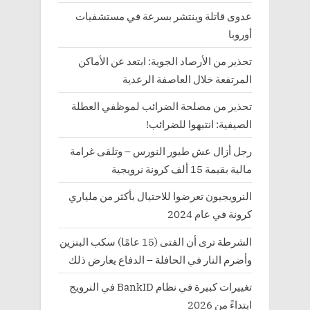
عدوى قاتلة وينتشر بسرعة في مستشفيات
أوروبا
تحذير من الأرصاد الجوية: ابتعد عن الأماكن
المرتفعة خلال العاصفة الرعدية
تحذير من مصلحة الضرائب لموظفي العطلة
الصيفية: انتبهوا للضرائب!
رجل أزال عش طيور النورس – وتلقى غرامة
مالية بقيمة 15 ألف كرونة نرويجية
النرويجيون تعرضوا للاحتيال بأكثر من ملياري
كرونة في عام 2024
الشرطة ترى أن الفتى (15 عامًا) سكب البنزين
وأضرم النار في الحافلة – الدفاع يعارض ذلك
تغييرات كبيرة في نظام BankID في النرويج
ابتداءً من 2026