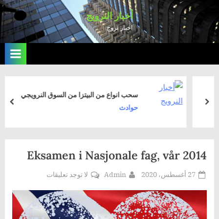
Ski
أخبار النرويج
t
اخبار نروج
conten
سحب انواع من البيتزا من السوق النرويجي
rev
next
حوادث
Eksamen i Nasjonale fag, vår 2014
Posted
By
على
27 أغسطس، 2020
Admin
لا توجد تعليقات
Eksamen
on
i
Nasjonale