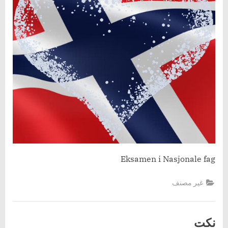
fag,
vår
2014
Eksamen i Nasjonale fag
غير مصنف
نكت