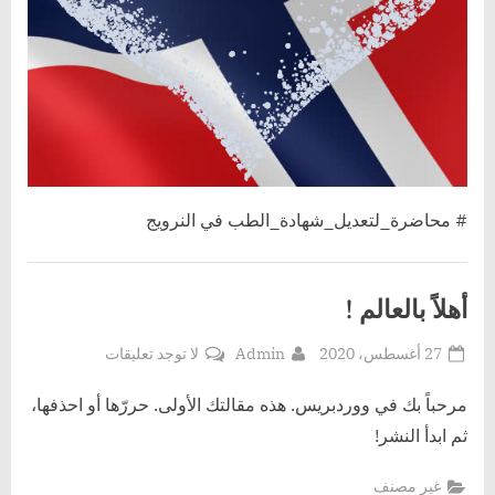
# محاضرة_لتعديل_شهادة_الطب في النرويج
أهلاً بالعالم !
Posted
By
على
27 أغسطس، 2020
Admin
لا توجد تعليقات
on
أهلاً
بالعالم
مرحباً بك في ووردبريس. هذه مقالتك الأولى. حررّها أو احذفها،
!
ثم ابدأ النشر!
غير مصنف