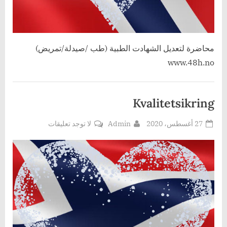
محاضرة لتعديل الشهادت الطبية (طب /صيدلة/تمريض)
www.48h.no
Kvalitetsikring
Posted
By
على
27 أغسطس، 2020
Admin
لا توجد تعليقات
Kvalitetsikring
on