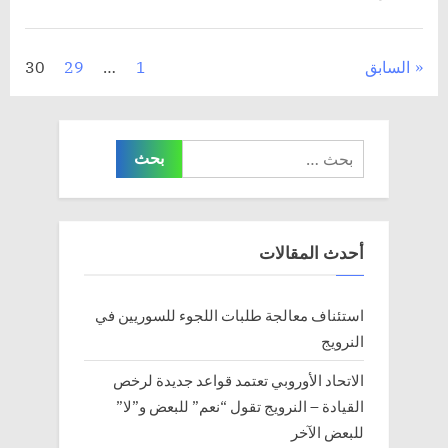
تعدد
السابق
1
…
29
30
صفحات
المقالات
البحث
عن:
أحدث المقالات
استئناف معالجة طلبات اللجوء للسوريين في
النرويج
الاتحاد الأوروبي تعتمد قواعد جديدة لرخص
القيادة – النرويج تقول “نعم” للبعض و”لا”
للبعض الآخر