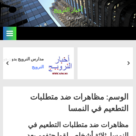
Ski
أخبار النرويج
t
اخبار نروج
conten
مدارس النرويج بدون هواتف المحمول
rev
next
النرويج
الوسم:
مظاهرات ضد متطلبات
التطعيم في النمسا
مظاهرات ضد متطلبات التطعيم في
النمسا, ثلاثة أشخاص لقوا حتفهم بعد