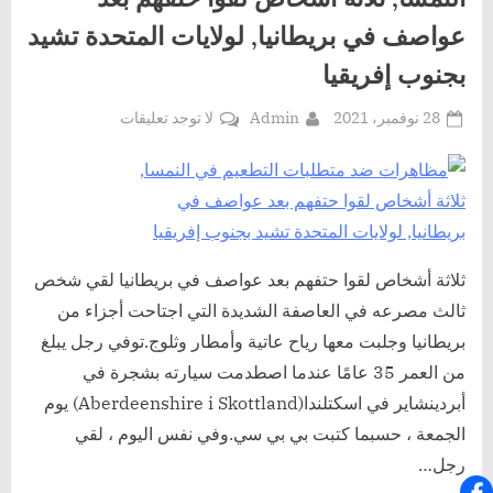
عواصف في بريطانيا, لولايات المتحدة تشيد
بجنوب إفريقيا
Posted
By
على
28 نوفمبر، 2021
Admin
لا توجد تعليقات
on
مظاهرات
ضد
متطلبات
التطعيم
في
النمسا,
ثلاثة أشخاص لقوا حتفهم بعد عواصف في بريطانيا لقي شخص
ثلاثة
ثالث مصرعه في العاصفة الشديدة التي اجتاحت أجزاء من
أشخاص
بريطانيا وجلبت معها رياح عاتية وأمطار وثلوج.توفي رجل يبلغ
لقوا
حتفهم
من العمر 35 عامًا عندما اصطدمت سيارته بشجرة في
بعد
أبردينشاير في اسكتلندا(Aberdeenshire i Skottland) يوم
عواصف
الجمعة ، حسبما كتبت بي بي سي.وفي نفس اليوم ، لقي
في
رجل…
بريطانيا,