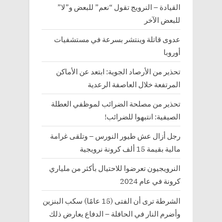
القيادة – النرويج تقول “نعم” للبعض و”لا”
للبعض الآخر
عدوى قاتلة وينتشر بسرعة في مستشفيات
أوروبا
تحذير من الأرصاد الجوية: ابتعد عن الأماكن
المرتفعة خلال العاصفة الرعدية
تحذير من مصلحة الضرائب لموظفي العطلة
الصيفية: انتبهوا للضرائب!
رجل أزال عش طيور النورس – وتلقى غرامة
مالية بقيمة 15 ألف كرونة نرويجية
النرويجيون تعرضوا للاحتيال بأكثر من ملياري
كرونة في عام 2024
الشرطة ترى أن الفتى (15 عامًا) سكب البنزين
وأضرم النار في الحافلة – الدفاع يعارض ذلك