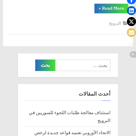
لولايات
“مظاهرات
المتحدة
»
Read More
ضد
تشيد
متطلبات
التطعيم
بجنوب
النرويج
في
إفريقيا
النمسا,
ثلاثة
أشخاص
لقوا
حتفهم
بعد
عواصف
في
البحث
بريطانيا,
لولايات
عن:
المتحدة
تشيد
بجنوب
إفريقيا”
أحدث المقالات
استئناف معالجة طلبات اللجوء للسوريين في
النرويج
الاتحاد الأوروبي تعتمد قواعد جديدة لرخص