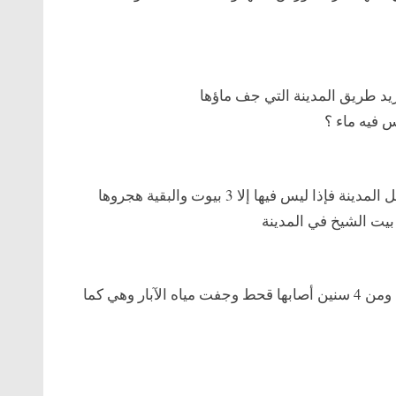
أريد طريق المدينة التي جف ماؤها
س فيه ماء ؟
المهم تجهز وأخذ زوجته معه ورحل فلما وصل المدينة فإذا ليس فيها إلا 3 بيوت والبقية هجروها
بيت الشيخ في المدينة
قال : كانت هذه الديرة غنية بالماء والخيرات ومن 4 سنين أصابها قحط وجفت مياه الآبار وهي كما