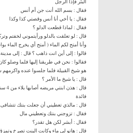
البئر فإذا الرجل
فقال : بسم الله أنت جن أم أنس
فقال : يا أخي أنا أنس وقصتي كذا وكذا
فقال : لماذا قطعت الدلو ؟
قال : لو تعلقت بالدلو ورأيتموني لخفتم 
وأنا أمتح لكم الماء ( أمتح أي يخرج الماء ب
قالوا : إلى أين انت ذاهب ؟ قال : إلى مدين
فقالوا : نحن في طريقنا إليها فلما وصلو ك
هو شيخ القبيلة فلما جلسوا عنده واكرمهم 
قال : يا شيخ ما الأمر ؟
قال : 
فائدة
قال : مالذي تعطيني أن جعلت بنتك تتشافى؟ 
فقال : تزوجني بنتك وتعطيني مال
فقال : أبشر لكن هل تقدر؟
قال : هاتو لي ماء وكانت البنت تصرخ وتمزق