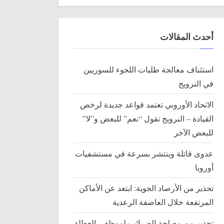
أحدث المقالات
استئناف معالجة طلبات اللجوء للسوريين
في النرويج
الاتحاد الأوروبي تعتمد قواعد جديدة لرخص
القيادة – النرويج تقول “نعم” للبعض و”لا”
للبعض الآخر
عدوى قاتلة وينتشر بسرعة في مستشفيات
أوروبا
تحذير من الأرصاد الجوية: ابتعد عن الأماكن
المرتفعة خلال العاصفة الرعدية
تحذير من مصلحة الضرائب لموظفي العطلة