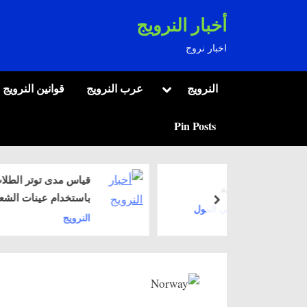
Ski
أخبار النرويج
t
اخبار نروج
conten
Toggle
النرويج
عرب النرويج
قوانين النرويج
sub-
menu
Pin Posts
قياس مدى توتر الطلاب
ديديه
باستخدام عينات الشعر
next
ب في المول
في النرويج
النرويج