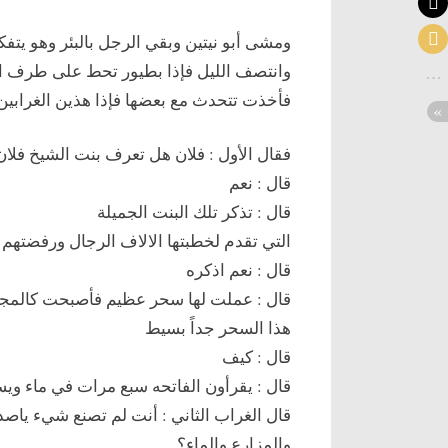
ومشى أبو نيتين وبقي الرجل بالبئر وهو يتفكر 
وانتصف الليل فإذا بطيور تحط على طرف ال
فأخذت تتحدث مع بعضها فإذا هذين الغرابين
فقال الأول : فلان هل تعرف بنت الشيخ فلان
قال : نعم
قال : تذكر تلك البنت الجميلة
التي تقدم لخطبتها الالاف الرجال ورفضتهم
قال : نعم اذكره
قال : عملت لها سحر عظيم فأصبحت كالمجنون
هذا السحر جداً بسيط
قال : كيف
قال : يقرأون الفاتحه سبع مرات في ماء ويس
قال الغراب الثاني : أنت لم تصنع شيء ياص
والمزارع والماء؟