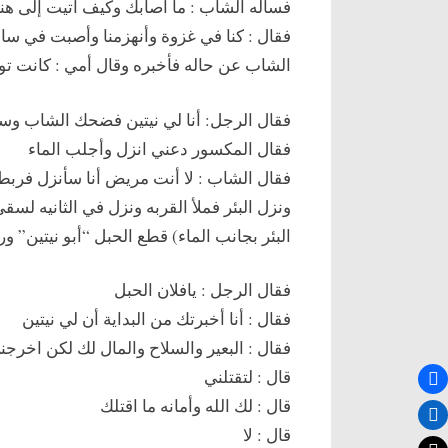
فسأله الشاب : ما أصابك وكيف أتيت إلى هنا
فقال : كنا في غزوة وأنهزمنا وأصبت في 
الشاب عن حاله فأخبره وقال أمي : كانت توصي
فقال الرجل: أنا لي نيتين فضحك الشاب وسارا
فقال المكسور دعني انزل وأجلب الماء
فقال الشاب : لا أنت مريض أنا سأنزل فربط 
ونزل البئر فملأ القربه ونزل في الثانيه لس
البئر بجانب الماء) قطع الحبل “أبو نيتين” و
فقال الرجل : يافلان الحبل
فقال : أنا أخبرتك من البداية أن لي نيتين
فقال : البعير والسلاح والمال لك لكن اخرجن
قال : لتقتلني
قال : لك الله وأمانه ما اقتلك
قال : لا