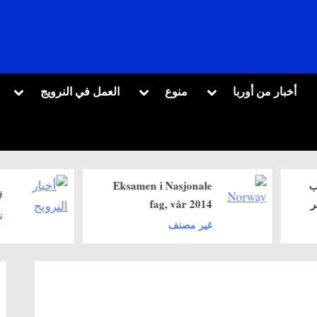
oggle
Toggle
Toggle
أخبار من أوربا
منوع
العمل في النرويج
sub-
sub-
sub-
menu
menu
menu
Eksamen i Nasjonale
Toggle
#لكَ#
sub-
fag, vår 2014
menu
نكت
غير مصنف