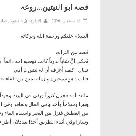
قصه ابو النيتين…روعه
By
Posted
16 سبتمبر، 2020
الادارة
لا توجد تعلي
on
السلام عليكم ورحمة الله وبركاته
قصة من التراث
يُحكى أنَّ شاباً بدوياً كانت توصيه امه دائماً 
فقال : كيف أعرف أن له نيتين يا أمي
قالت : هو سيخبرك بأن له نيتين من تلقاء نف
ماتت أمه فحزن كثيراً وبقي في البيت وحيداً
بعيرا وسلاحاً وأخذ باقي المال وسافر وف
من العطش فنزل من البعير واسقاه الماء و
وسارا وفي أثناء الطريق أخذا يتبادلان أطر