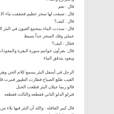
قال : نعم
قال : صنعت لها سحر عظيم فجففت ماء الابا
قال : كيف؟
قال : سددت الماء بمجمع العيون في البئر ا
عملي وفك السحر جداً بسيط
فقال : كيف؟
قال: يقرأون خواتيم سورة البقرة والمعوذات
ويعود يتدفق الماء
الرجل في أسفل البئر يسمع كلام الجن وهي إ
الغيب طلع الصباح فطارت الطيور فمرت قافلة 
قالو ربما جيلان البئر قطعت الحبل
فنزلو الدلو الثاني فقطعه والثالث فقطعه
قال كبير القافله : والله أن البئر فيها بلاء