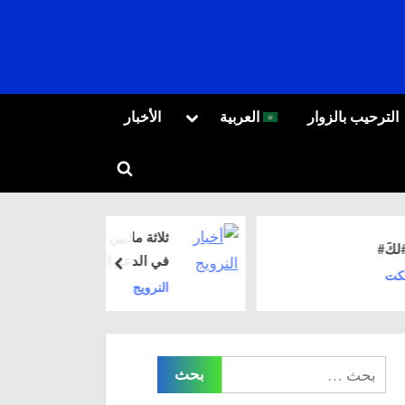
Toggle
T
الترحيب بالزوار
العربية
الأخبار
sub-
العربية
menu
Toggle
Русский
search
form
ثلاثة ملايين كرونة نرويجية
في الدعم الصحفي.
prev
النرويج
البحث
عن: