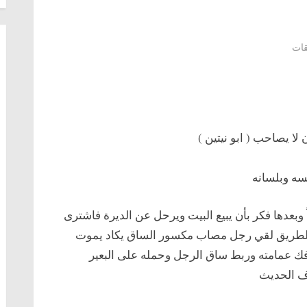
على
قات
قصه
ابو
النيتين…
روعه
أن لا يصاحب ( ابو نيتين )
سه وبلسانه
 وبعدها فكر بأن يبيع البيت ويرحل عن الديرة فاشترى
ي الطريق لقي رجل مصاب مكسور الساق يكاد يموت
فك عمامته وربط ساق الرجل وحمله على البعير
اف الحديث