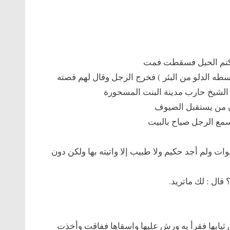
وتركتم الحبل فسقطت فمت
واسطه الدلو من البئر ) فخرج الرجل وقال لهم قصته
ة الشيخ حارب مدينة البنت المسحورة
ان من يستقبل الضيوف
سمع الرجل صياح بالبيت
هذن ابنتي مريضه أصابها بلاء من 4 سنوات ولم أجد حكيم ولا طبيب إلا واتيته بها ولكن دون
قال : لك ماتريد.
 ثيابها فقرأ به ورش عليها واسقاها ففاقت وأخذت