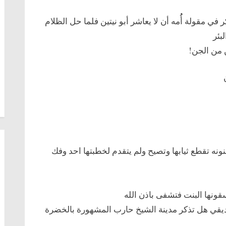
في مقولة أُُمه أن لا يعاشر أبو نيتين فلما حل الظلام
بئر
 من الجن!
ه تقطع ثيابها وتصيح ولم يتقدم لخطبتها احد وفك
قونها البنت فتشفى باذن الله
ديقي هل تذكر مدينة الشيخ حارب المشهورة بالخضرة