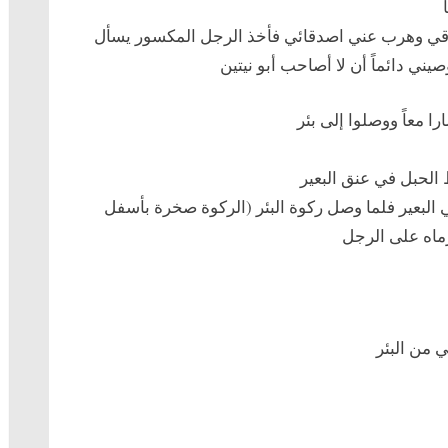
ساقي وهرب عني اصدقائي فأخذ الرجل المكسور يسأل
ني دائماً أن لا أصاحب أبو نيتين
 معاً ووصلوا إلى بئر
الحبل في عنق البعير
قي البعير فلما وصل ركوة البئر (الركوة صخرة بأسفل
رماه على الرجل
ي من البئر